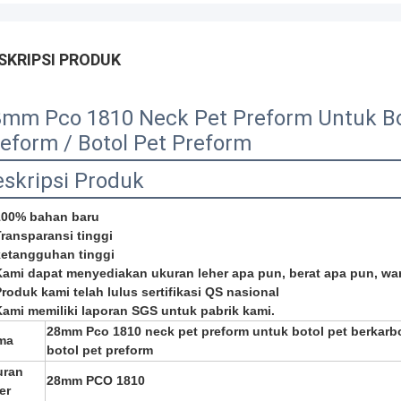
SKRIPSI PRODUK
mm Pco 1810 Neck Pet Preform Untuk Boto
eform / Botol Pet Preform
skripsi Produk
100% bahan baru
Transparansi tinggi
ketangguhan tinggi
Kami dapat menyediakan ukuran leher apa pun, berat apa pun, wa
Produk kami telah lulus sertifikasi QS nasional
Kami memiliki laporan SGS untuk pabrik kami.
28mm Pco 1810 neck pet preform untuk botol pet berkarbon
ma
botol pet preform
uran
28mm PCO 1810
er