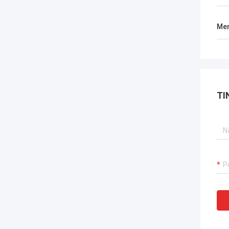
Men
TI