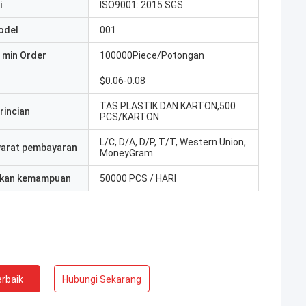
i
ISO9001: 2015 SGS
odel
001
 min Order
100000Piece/Potongan
$0.06-0.08
TAS PLASTIK DAN KARTON,500
rincian
PCS/KARTON
L/C, D/A, D/P, T/T, Western Union,
yarat pembayaran
MoneyGram
kan kemampuan
50000 PCS / HARI
rbaik
Hubungi Sekarang