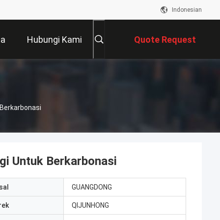
Indonesian
ta
Hubungi Kami
Quote Request
Suatu
 Berkarbonasi
gi Untuk Berkarbonasi
sal
GUANGDONG
rek
QIJUNHONG