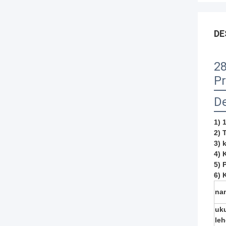
DE
28
Pr
De
1) 
2) 
3) 
4) 
5) 
6) 
na
uk
leh