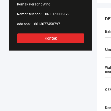
Kontak Person :
Wing
Nomor telepon :
+86 13790061270
DE
ada apa :
+8613077458797
Ba
Kontak
Uku
Wa
me
OE
Ke