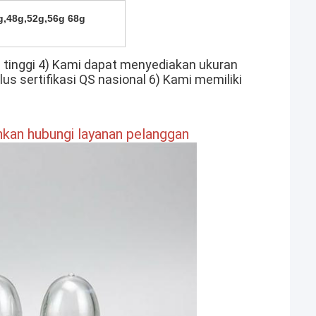
g,48g,52g,56g 68g
 tinggi 4) Kami dapat menyediakan ukuran 
us sertifikasi QS nasional 6) Kami memiliki 
ahkan hubungi layanan pelanggan