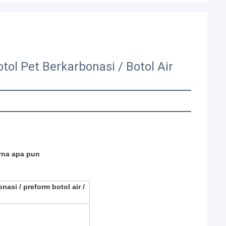
l Pet Berkarbonasi / Botol Air
rna apa pun
asi / preform botol air /