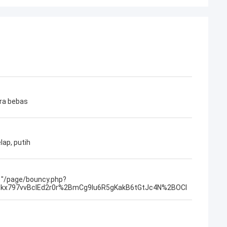
ra bebas
lap, putih
= "/page/bouncy.php?
kx797vvBclEd2r0r%2BmCg9lu6R5gKakB6tGtJc4N%2BOCI