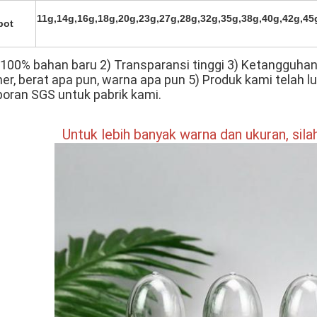
11g,14g,16g,18g,20g,23g,27g,28g,32g,35g,38g,40g,42g,45
bot
 100% bahan baru 2) Transparansi tinggi 3) Ketangguhan
her, berat apa pun, warna apa pun 5) Produk kami telah lul
poran SGS untuk pabrik kami.
Untuk lebih banyak warna dan ukuran, sil